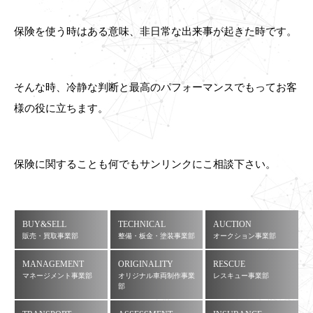
保険を使う時はある意味、非日常な出来事が起きた時です。
そんな時、冷静な判断と最高のパフォーマンスでもってお客
様の役に立ちます。
保険に関することも何でもサンリンクにこ相談下さい。
BUY&SELL
TECHNICAL
AUCTION
販売・買取事業部
整備・板金・塗装事業部
オークション事業部
MANAGEMENT
ORIGINALITY
RESCUE
マネージメント事業部
オリジナル車両制作事業
レスキュー事業部
部